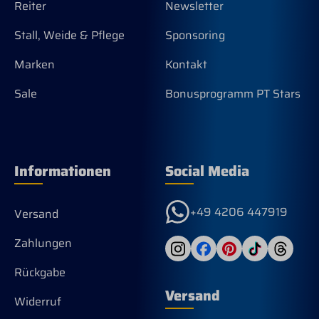
Reiter
Newsletter
Säuren oder ihrer Salze ist
kontraindiziert, wenn für eine(s) oder
Stall, Weide & Pflege
Sponsoring
mehrere davon der zulässige
Höchstgehalt erreicht oder nahezu
Marken
Kontakt
erreicht ist. Zusammensetzung:
Glucose; Sorbitol; 1,2-Propandiol;
Sale
Bonusprogramm PT Stars
Sojabohnenproteinkonzentrat;
Natriumchlorid; Kaliumchlorid
Informationen
Social Media
+49 4206 447919
Versand
Zahlungen
Rückgabe
Versand
Widerruf