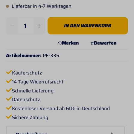
Lieferbar in 4-7 Werktagen
Produkt Anzahl: Gib den gewünschten Wert 
IN DEN WARENKORB
Merken
Bewerten
Artikelnummer:
PF-335
Käuferschutz
14 Tage Widerrufsrecht
Schnelle Lieferung
Datenschutz
Kostenloser Versand ab 60€ in Deutschland
Sichere Zahlung