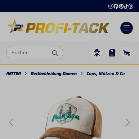
alt springen
REITER
Reitbekleidung Damen
Caps, Mützen & Co
Bildergalerie überspringen