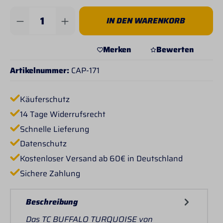
Produkt Anzahl: Gib den gewünschten Wert 
IN DEN WARENKORB
Merken
Bewerten
Artikelnummer:
CAP-171
Käuferschutz
14 Tage Widerrufsrecht
Schnelle Lieferung
Datenschutz
Kostenloser Versand ab 60€ in Deutschland
Sichere Zahlung
Beschreibung
Das TC BUFFALO TURQUOISE von