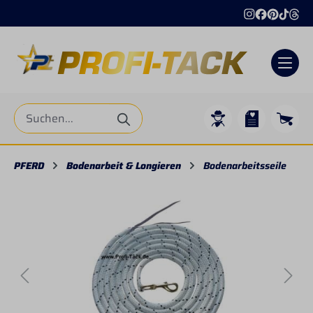
alt springen
PFERD
Bodenarbeit & Longieren
Bodenarbeitsseile
Bildergalerie überspringen