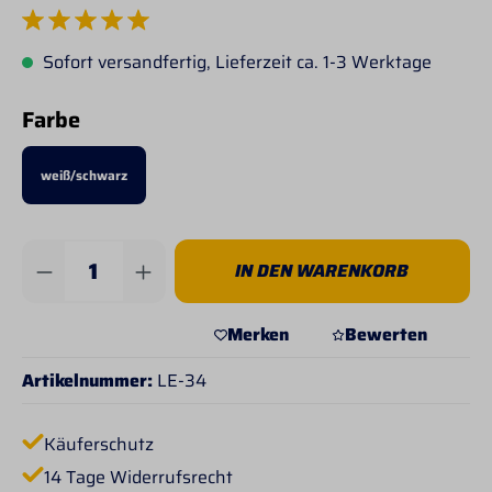
Durchschnittliche Bewertung von 5 von 5 Sternen
Sofort versandfertig, Lieferzeit ca. 1-3 Werktage
auswählen
Farbe
weiß/schwarz
Produkt Anzahl: Gib den gewünschten Wert 
IN DEN WARENKORB
Merken
Bewerten
Artikelnummer:
LE-34
Käuferschutz
14 Tage Widerrufsrecht