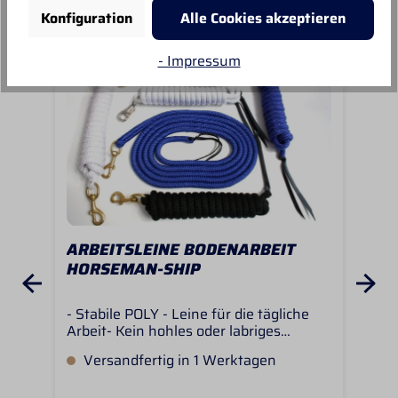
Konfiguration
Alle Cookies akzeptieren
- Impressum
ARBEITSLEINE BODENARBEIT
BL
HORSEMAN-SHIP
- Stabile POLY - Leine für die tägliche
Mit
Arbeit- Kein hohles oder labriges
man
Material- Solide verarbeitet-
trai
Versandfertig in 1 Werktagen
V
Unentbehrlich für solide Bodenarbeit-
hat
Von Ausbildern aller Richtungen
pra