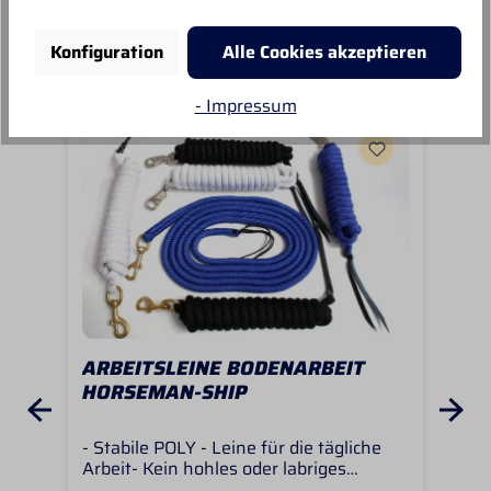
Unsere Empfehlungen
Konfiguration
Alle Cookies akzeptieren
- Impressum
ARBEITSLEINE BODENARBEIT
BL
HORSEMAN-SHIP
- Stabile POLY - Leine für die tägliche
Mit
Arbeit- Kein hohles oder labriges
man
Material- Solide verarbeitet-
trai