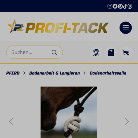
alt springen
PFERD
Bodenarbeit & Longieren
Bodenarbeitsseile
Bildergalerie überspringen