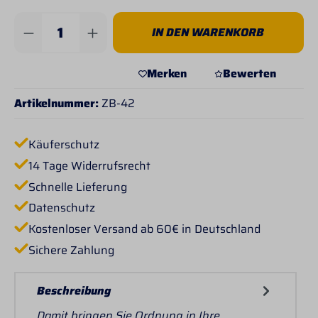
Produkt Anzahl: Gib den gewünschten Wert 
IN DEN WARENKORB
Merken
Bewerten
Artikelnummer:
ZB-42
Käuferschutz
14 Tage Widerrufsrecht
Schnelle Lieferung
Datenschutz
Kostenloser Versand ab 60€ in Deutschland
Sichere Zahlung
Beschreibung
Damit bringen Sie Ordnung in Ihre