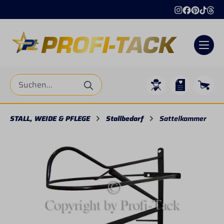
alt springen
STALL, WEIDE & PFLEGE
Stallbedarf
Sattelkammer
Bildergalerie überspringen