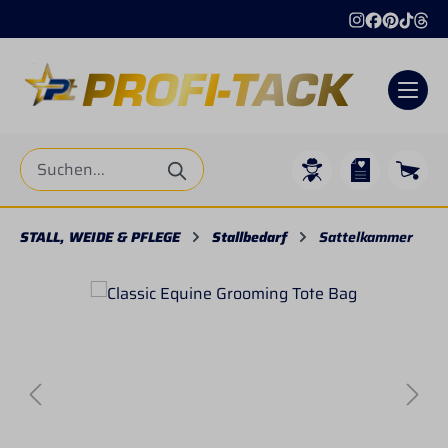
alt springen
STALL, WEIDE & PFLEGE
Stallbedarf
Sattelkammer
Bildergalerie überspringen