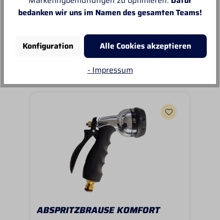
Marketingbemühungen zu optimieren.
Dafür
bedanken wir uns im Namen des gesamten Teams!
Konfiguration
Alle Cookies akzeptieren
Unsere Empfehlungen
- Impressum
ABSPRITZBRAUSE KOMFORT
AN