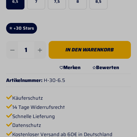
6,5
7
7,5
8
8,5
⭐ +30 Stars
Produkt Anzahl: Gib den gewünschten Wert 
IN DEN WARENKORB
Merken
Bewerten
Artikelnummer:
H-30-6.5
Käuferschutz
14 Tage Widerrufsrecht
Schnelle Lieferung
Datenschutz
Kostenloser Versand ab 60€ in Deutschland