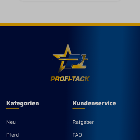
und trotzdem leicht dehnbares
Kunstfasermaterial, welches sich innen
auch sehr angenehm auf der Haut
anfühlt.Natürlich gibt es den
Handschuh im klassischen Schwarz mit
der der hellen Lederunterseite,
zusätzlich sind aber auch die beiden
klaren Farbtöne royal und pink
erhältlich.Der Schnitt der Handschuhe
ist Unisex.Verfügbare Größen: XXS, XS,
S, M, LVerfügbare Farben: pink, royal,
schwarz
Kategorien
Kundenservice
Neu
Ratgeber
Pferd
FAQ