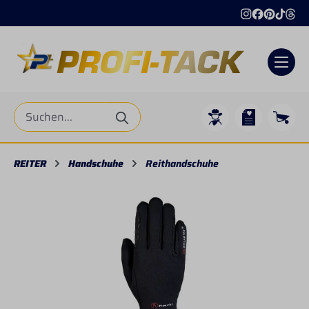
alt springen
REITER
Handschuhe
Reithandschuhe
Bildergalerie überspringen