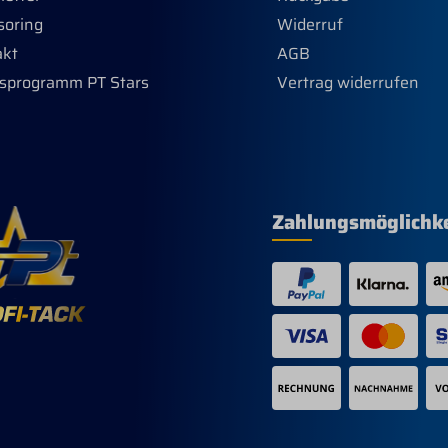
füße sorgen für
soring
Widerruf
liche Stabilität.
tellt aus stabilem und
akt
AGB
leichtem
sprogramm PT Stars
Vertrag widerrufen
material. Die Maße
gen 40x23x29 cm (Breite
e x Höhe).
Zahlungsmöglichk