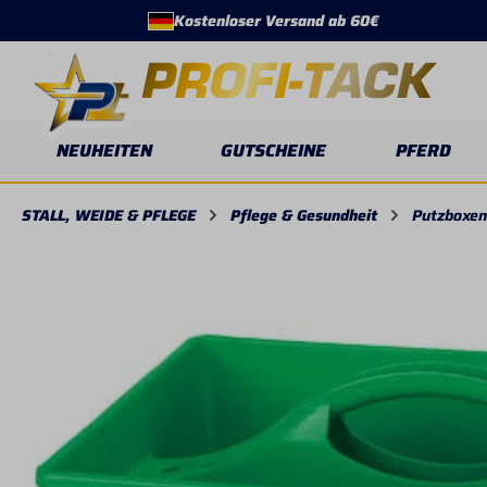
Kostenloser Versand ab 60€
springen
Zur Hauptnavigation springen
NEUHEITEN
GUTSCHEINE
PFERD
STALL, WEIDE & PFLEGE
Pflege & Gesundheit
Putzboxen
Bildergalerie überspringen