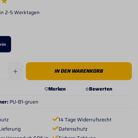
e Bewertung von 5 von 5 Sternen
 in 2-5 Werktagen
wählen
rün
Anzahl: Gib den gewünschten Wert ein od
IN DEN WARENKORB
Merken
Bewerten
mer:
PU-81-gruen
hutz
14 Tage Widerrufsrecht
Lieferung
Datenschutz