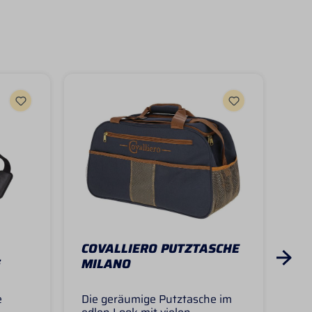
COVALLIERO PUTZTASCHE
GO
G
MILANO
CO
e
Die geräumige Putztasche im
Der