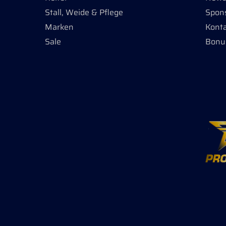
Stand
Stall, Weide & Pflege
Spon
zusätz
Herges
Marken
Kont
pflege
Sale
Bonu
Polyester
betra
x Tief