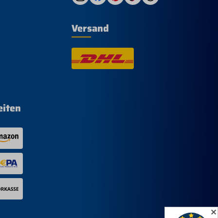
Versand
eiten
✕