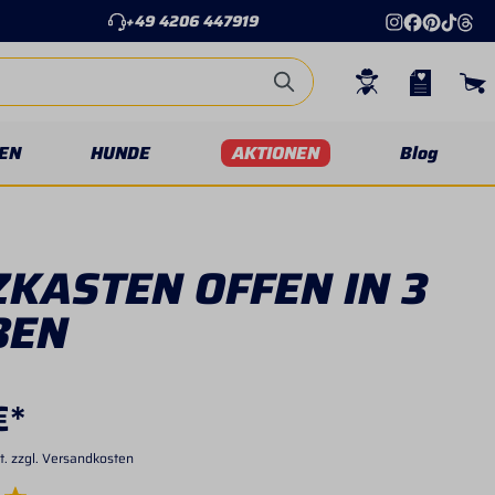
+49 4206 447919
EN
HUNDE
AKTIONEN
Blog
KASTEN OFFEN IN 3
BEN
€*
t. zzgl. Versandkosten