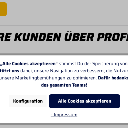
E KUNDEN ÜBER PROF
„Alle Cookies akzeptieren“
stimmst Du der Speicherung von
tützt uns
dabei, unsere Navigation zu verbessern, die Nutz
 unsere Marketingbemühungen zu optimieren.
Dafür bedank
Von SANDRA
des gesamten Teams!
Leider passt oft die Angabe der Lieferzeiten
nicht. Sonst gefällt mir alles sehr gut.
Konfiguration
Alle Cookies akzeptieren
- Impressum