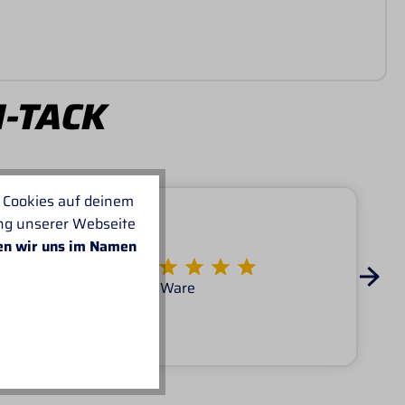
I-TACK
 Cookies auf deinem
ung unserer Webseite
en wir uns im Namen
Von KATARINA
Super Service tolle Ware