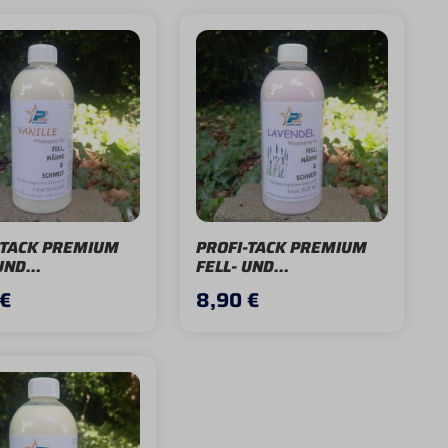
-TACK PREMIUM
PROFI-TACK PREMIUM
UND
FELL- UND
NSPRAY VANILLE
MÄHNENSPRAY
 €
8,90 €
LAVENDEL