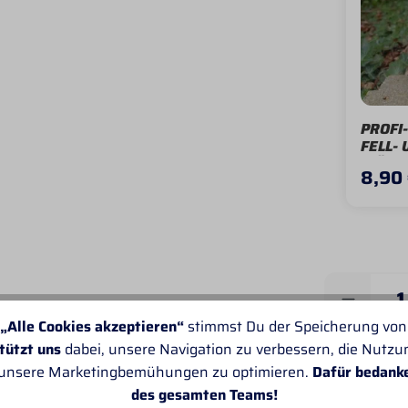
PROFI
FELL- 
MÄHNE
8,90
Produkt 
„Alle Cookies akzeptieren“
stimmst Du der Speicherung von
tützt uns
dabei, unsere Navigation zu verbessern, die Nutz
 unsere Marketingbemühungen zu optimieren.
Dafür bedank
Artikelnum
des gesamten Teams!