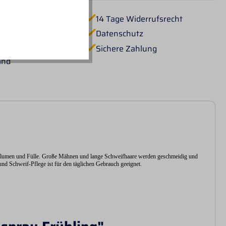
hutz
14 Tage Widerrufsrecht
Lieferung
Datenschutz
er Versand ab 60€ in
Sichere Zahlung
and
r Volumen und Fülle. Große Mähnen und lange Schweifhaare werden geschmeidig und
und Schweif-Pflege ist für den täglichen Gebrauch geeignet.