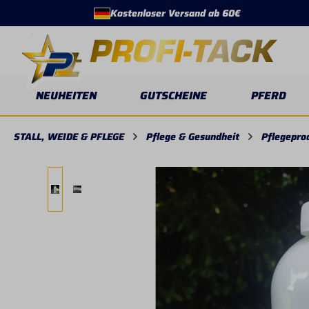
Kostenloser Versand ab 60€
springen
Zur Hauptnavigation springen
NEUHEITEN
GUTSCHEINE
PFERD
STALL, WEIDE & PFLEGE
Pflege & Gesundheit
Pflegepro
Bildergalerie überspringen