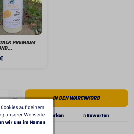
-TACK PREMIUM
UND
NSPRAY ZITRONE
 €
Anzahl: Gib den gewünschten Wert ein od
IN DEN WARENKORB
 Cookies auf deinem
ung unserer Webseite
Merken
Bewerten
en wir uns im Namen
mer:
P-553