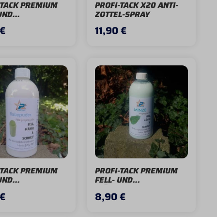
-TACK PREMIUM
PROFI-TACK X20 ANTI-
UND
ZOTTEL-SPRAY
ENSPRAY KOKOS
 €
11,90 €
-TACK PREMIUM
PROFI-TACK PREMIUM
UND
FELL- UND
ENSPRAY
MÄHNENSPRAY MINZE
 €
8,90 €
PUDER