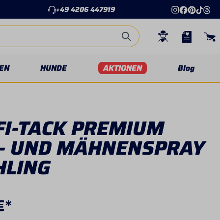
+49 4206 447919
EN
HUNDE
AKTIONEN
Blog
FI-TACK PREMIUM
L- UND MÄHNENSPRAY
HLING
€*