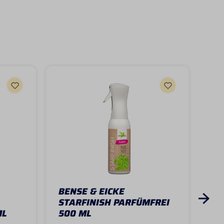
BENSE & EICKE
CA
STARFINISH PARFÜMFREI
CO
ML
500 ML