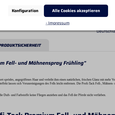
Käufersc
Konfiguration
Alle Cookies akzeptieren
Schnelle 
- Impressum
Kostenlos
Deutschl
PRODUKTSICHERHEIT
um Fell- und Mähnenspray Frühling"
ert sprödes, angegriffenes Haar und verleiht ihm einen natürlichen, frischen Glanz mit meh
ffekt lassen sich Verunreinigungen des Fells leicht entfernen. Die Profi-Tack Fell-, Mähnen- 
 Duft- und Farbstoffe keine Fliegen anziehen und das Fell der Pferde nicht verfärben.