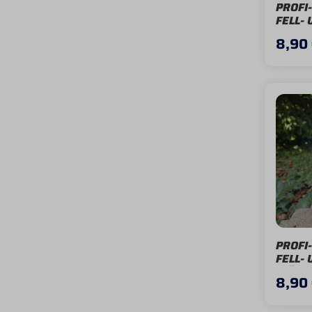
PROFI
FELL- 
MÄHN
8,90
PROFI
FELL- 
MÄHN
8,90
BABY