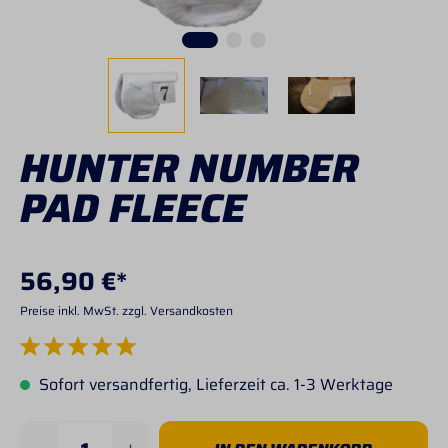
HUNTER NUMBER
PAD FLEECE
56,90 €*
Preise inkl. MwSt. zzgl. Versandkosten
Durchschnittliche Bewertung von 5 von 5 Sternen
Sofort versandfertig, Lieferzeit ca. 1-3 Werktage
Produkt Anzahl: Gib den gewünschten Wert 