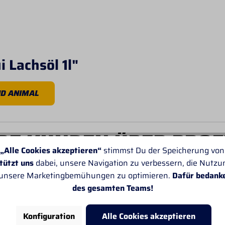
 Lachsöl 1l"
D ANIMAL
E KUNDEN ÜBER PROF
„Alle Cookies akzeptieren“
stimmst Du der Speicherung von
tützt uns
dabei, unsere Navigation zu verbessern, die Nutz
 unsere Marketingbemühungen zu optimieren.
Dafür bedank
des gesamten Teams!
Konfiguration
Alle Cookies akzeptieren
Von SANDRA