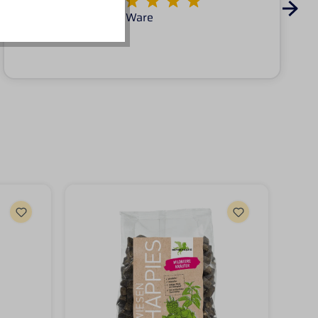
Von KATARINA
Super Service tolle Ware