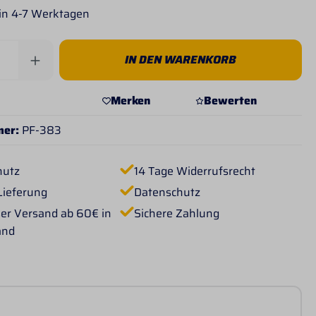
 in 4-7 Werktagen
Anzahl: Gib den gewünschten Wert ein od
IN DEN WARENKORB
Merken
Bewerten
mer:
PF-383
hutz
14 Tage Widerrufsrecht
Lieferung
Datenschutz
er Versand ab 60€ in
Sichere Zahlung
and