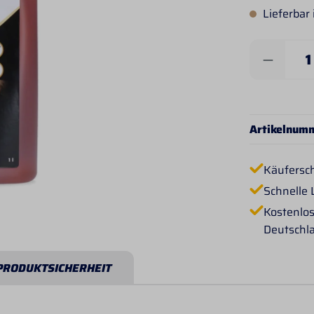
Lieferbar
Produkt 
Artikelnum
Käufersc
Schnelle 
Kostenlos
Deutschl
PRODUKTSICHERHEIT