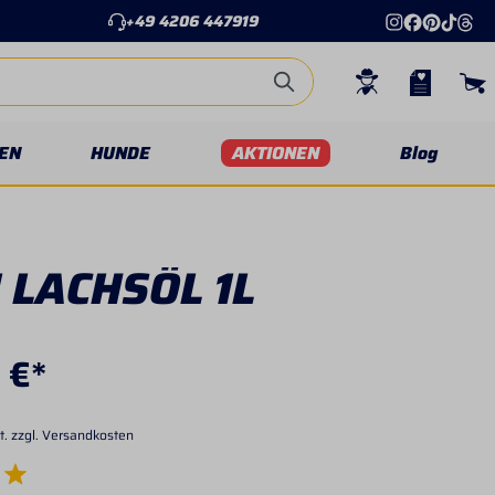
+49 4206 447919
EN
HUNDE
AKTIONEN
Blog
 LACHSÖL 1L
 €*
t. zzgl. Versandkosten
e Bewertung von 5 von 5 Sternen