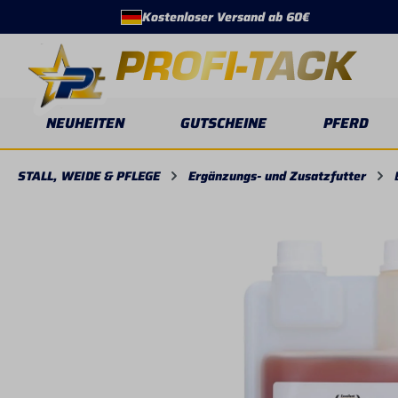
Kostenloser Versand ab 60€
springen
Zur Hauptnavigation springen
NEUHEITEN
GUTSCHEINE
PFERD
STALL, WEIDE & PFLEGE
Ergänzungs- und Zusatzfutter
Bildergalerie überspringen