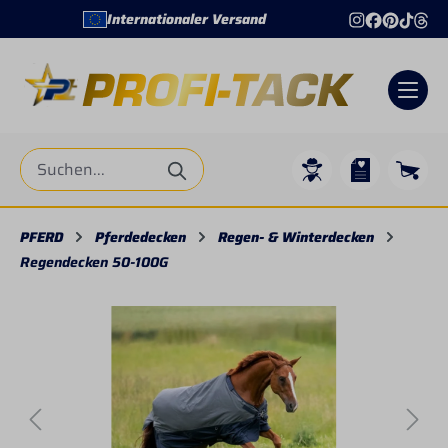
Internationaler Versand
+4
alt springen
PFERD
Pferdedecken
Regen- & Winterdecken
Regendecken 50-100G
Bildergalerie überspringen