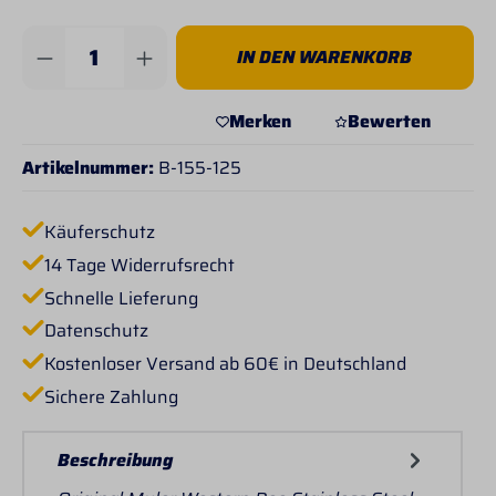
Produkt Anzahl: Gib den gewünschten Wert 
IN DEN WARENKORB
Merken
Bewerten
Artikelnummer:
B-155-125
Käuferschutz
14 Tage Widerrufsrecht
Schnelle Lieferung
Datenschutz
Kostenloser Versand ab 60€ in Deutschland
Sichere Zahlung
Beschreibung