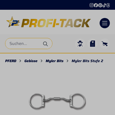
alt springen
PFERD
Gebisse
Myler Bits
Myler Bits Stufe 2
Bildergalerie überspringen