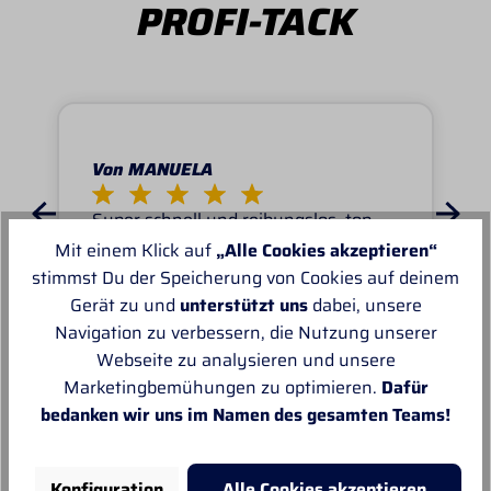
PROFI-TACK
Von MANUELA
Super schnell und reibungslos, top
Ware.sehr zu empfehlen, top!
Mit einem Klick auf
„Alle Cookies akzeptieren“
stimmst Du der Speicherung von Cookies auf deinem
Gerät zu und
unterstützt uns
dabei, unsere
Navigation zu verbessern, die Nutzung unserer
Webseite zu analysieren und unsere
Marketingbemühungen zu optimieren.
Dafür
Unsere Empfehlungen
bedanken wir uns im Namen des gesamten Teams!
Konfiguration
Alle Cookies akzeptieren