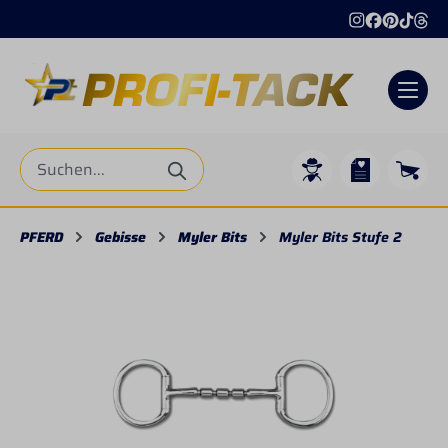
alt springen
PFERD
Gebisse
Myler Bits
Myler Bits Stufe 2
Bildergalerie überspringen