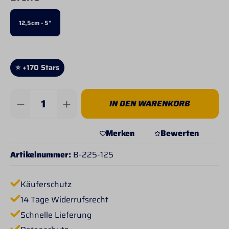
12,5cm - 5"
⭐ +170 Stars
Produkt Anzahl: Gib den gewünschten Wert 
IN DEN WARENKORB
Merken
Bewerten
Artikelnummer:
B-225-125
Käuferschutz
14 Tage Widerrufsrecht
Schnelle Lieferung