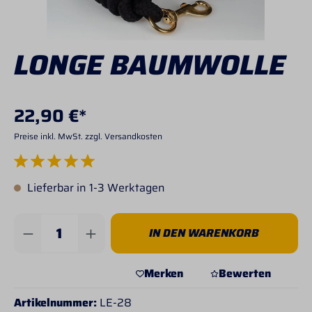
LONGE BAUMWOLLE
22,90 €*
Preise inkl. MwSt. zzgl. Versandkosten
Durchschnittliche Bewertung von 5 von 5 Sternen
Lieferbar in 1-3 Werktagen
Produkt Anzahl: Gib den gewünschten Wert 
IN DEN WARENKORB
Merken
Bewerten
Artikelnummer:
LE-28