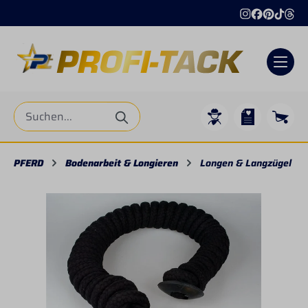
alt springen
PFERD
Bodenarbeit & Longieren
Longen & Langzügel
Bildergalerie überspringen