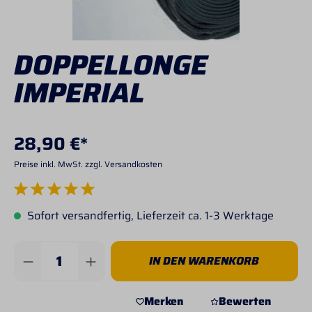
DOPPELLONGE
IMPERIAL
28,90 €*
Preise inkl. MwSt. zzgl. Versandkosten
Durchschnittliche Bewertung von 5 von 5 Sternen
Sofort versandfertig, Lieferzeit ca. 1-3 Werktage
Produkt Anzahl: Gib den gewünschten Wert 
IN DEN WARENKORB
Merken
Bewerten