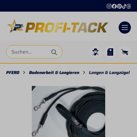
alt springen
PFERD
Bodenarbeit & Longieren
Longen & Langzügel
Bildergalerie überspringen