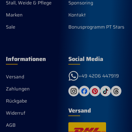
Stall, Weide & Pflege
Sponsoring
Biozidprodukte vorsichtig verwenden.
Vor Gebrauch stets Etikett und
Marken
Kontakt
Produktinformationen lesen.
Registriernummer: N-29633.
Sale
Bonusprogramm PT Stars
Informationen
Social Media
+49 4206 447919
Versand
Zahlungen
Rückgabe
Versand
Widerruf
AGB