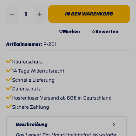
Produkt Anzahl: Gib den gewünschten Wert 
IN DEN WARENKORB
Merken
Bewerten
Artikelnummer:
P-261
Käuferschutz
14 Tage Widerrufsrecht
Schnelle Lieferung
Datenschutz
Kostenloser Versand ab 60€ in Deutschland
Sichere Zahlung
Beschreibung
Das Leovet Bio-Hautöl beinhaltet Wirkstoffe