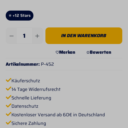
⭐ +12 Stars
Produkt Anzahl: Gib den gewünschten Wert 
IN DEN WARENKORB
Merken
Bewerten
Artikelnummer:
P-452
Käuferschutz
14 Tage Widerrufsrecht
Schnelle Lieferung
Datenschutz
Kostenloser Versand ab 60€ in Deutschland
Sichere Zahlung