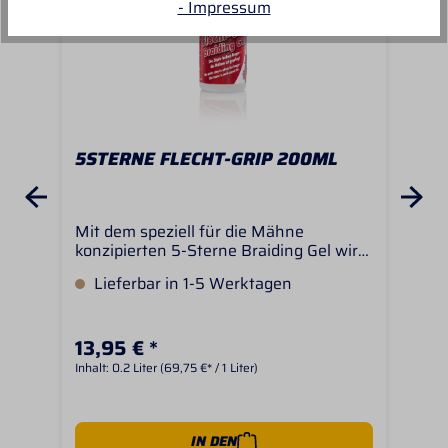
- Impressum
5STERNE FLECHT-GRIP 200ML
AB
DE
Mit dem speziell für die Mähne
Abs
konzipierten 5-Sterne Braiding Gel wird
Ein
die Mähne - und Schweifpflege
Abs
Lieferbar in 1-5 Werktagen
S
erleichert. Das Gel entwirrt, pflegt und
Nac
gibt der Mähne den nötigen Halt zum
Dan
Einpflechten. Mähne und Schweif
Lös
13,95 € *
22,
erhalten perfekte Griffigkeit. Die Zöpfe
Mac
halten länger - die Mähne ist gepflegt.
kam
Inhalt:
0.2 Liter
(69,75 €* / 1 Liter)
Inhal
des
mit
wei
She
IN DEN