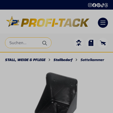
alt springen
STALL, WEIDE & PFLEGE
Stallbedarf
Sattelkammer
Bildergalerie überspringen