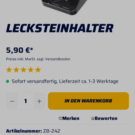
LECKSTEINHALTER
5,90 €*
Preise inkl. MwSt. zzgl. Versandkosten
Durchschnittliche Bewertung von 5 von 5 Sternen
Sofort versandfertig, Lieferzeit ca. 1-3 Werktage
Produkt Anzahl: Gib den gewünschten Wert 
IN DEN WARENKORB
Merken
Bewerten
Artikelnummer:
ZB-242