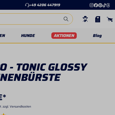
+49 4206 447919
EN
HUNDE
AKTIONEN
Blog
O - TONIC GLOSSY
NENBÜRSTE
€*
t. zzgl. Versandkosten