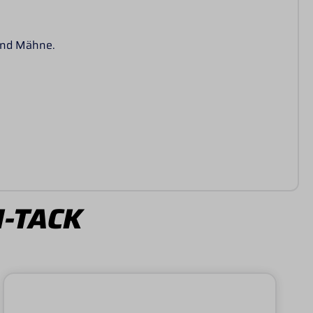
 und Mähne.
I-TACK