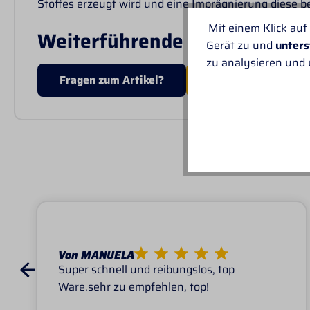
Stoffes erzeugt wird und eine Imprägnierung diese b
Mit einem Klick auf
Weiterführende Links zu "Hal
Gerät zu und
unters
zu analysieren und
Fragen zum Artikel?
MEHR VON KAVAL
UNSER
Von MANUELA
Super schnell und reibungslos, top
Ware.sehr zu empfehlen, top!