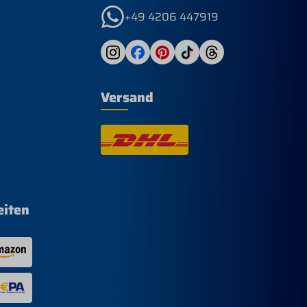
Bru
+49 4206 447919
Versand
eiten