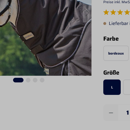
Preise inkl. MwS
Durchschnittlich
Lieferbar
aus
Farbe
bordeaux
aus
Größe
L
Produkt 