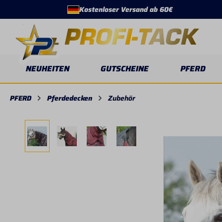
Kostenloser Versand ab 60€
springen
Zur Hauptnavigation springen
NEUHEITEN
GUTSCHEINE
PFERD
PFERD
Pferdedecken
Zubehör
Bildergalerie überspringen