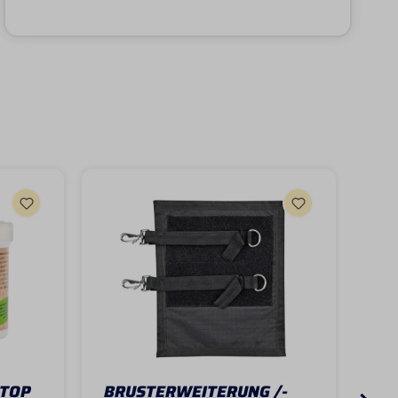
STOP
BRUSTERWEITERUNG /-
BR