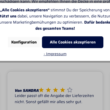
eschädigen kann. Wir empfehlen Ihnen die Decke in eine pro
„Alle Cookies akzeptieren“
stimmst Du der Speicherung von
steil für Outdoordecke Alaska IV 
tützt uns
dabei, unsere Navigation zu verbessern, die Nutz
 unsere Marketingbemühungen zu optimieren.
Dafür bedank
KADE
des gesamten Teams!
Konfiguration
Alle Cookies akzeptieren
E KUNDEN ÜBER PROF
- Impressum
Von SANDRA
Leider passt oft die Angabe der Lieferzeiten
nicht. Sonst gefällt mir alles sehr gut.