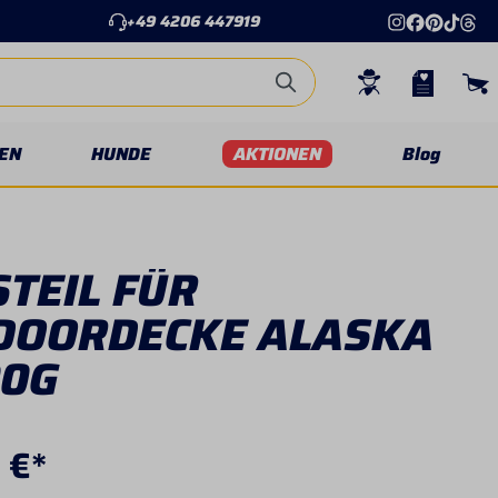
+49 4206 447919
EN
HUNDE
AKTIONEN
Blog
TEIL FÜR
DOORDECKE ALASKA
00G
 €*