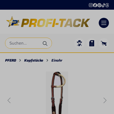
alt springen
PFERD
Kopfstücke
Einohr
Bildergalerie überspringen