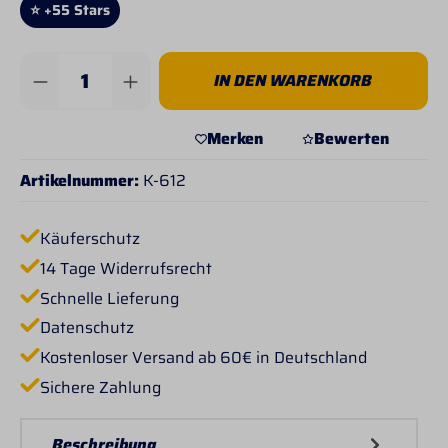
⭐ +55 Stars
Produkt Anzahl: Gib den gewünschten Wert 
IN DEN WARENKORB
Merken
Bewerten
Artikelnummer:
K-612
Käuferschutz
14 Tage Widerrufsrecht
Schnelle Lieferung
Datenschutz
Kostenloser Versand ab 60€ in Deutschland
Sichere Zahlung
Beschreibung