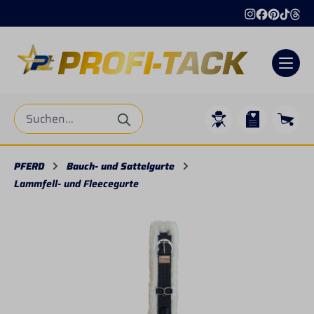
alt springen
PFERD
Bauch- und Sattelgurte
Lammfell- und Fleecegurte
Bildergalerie überspringen