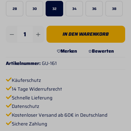
28
30
32
34
36
38
Produkt Anzahl: Gib den gewünschten Wert 
IN DEN WARENKORB
Merken
Bewerten
Artikelnummer:
GU-161
Käuferschutz
14 Tage Widerrufsrecht
Schnelle Lieferung
Datenschutz
Kostenloser Versand ab 60€ in Deutschland
Sichere Zahlung