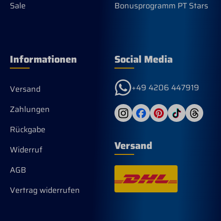
Sale
Bonusprogramm PT Stars
Oberfläche ist besonders glatt und sie
gleiten selbst bei wenig speichelnden
Pferden gut im Maul. Praktisch alle
Pferde mögen die beris Mundstücke. Sie
speicheln, kauen vermehrt und treten
gerne an das Gebiss heran. Echte
Informationen
Social Media
Handwerkskunst Made in
Germany.Gebissstärke 18 mm
Empfehlung von Lars Nebel.
+49 4206 447919
Versand
Zahlungen
Rückgabe
Versand
Widerruf
AGB
Vertrag widerrufen