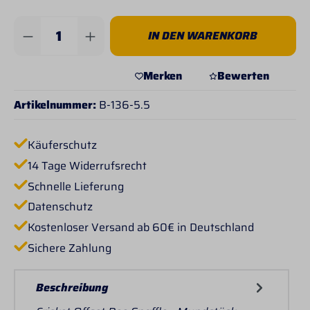
Produkt Anzahl: Gib den gewünschten Wert 
IN DEN WARENKORB
Merken
Bewerten
Artikelnummer:
B-136-5.5
Käuferschutz
14 Tage Widerrufsrecht
Schnelle Lieferung
Datenschutz
Kostenloser Versand ab 60€ in Deutschland
Sichere Zahlung
Beschreibung