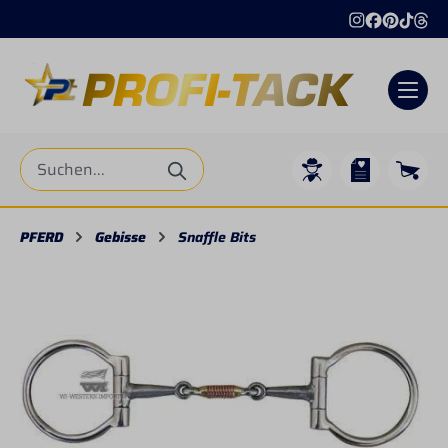
alt springen
PFERD
Gebisse
Snaffle Bits
Bildergalerie überspringen