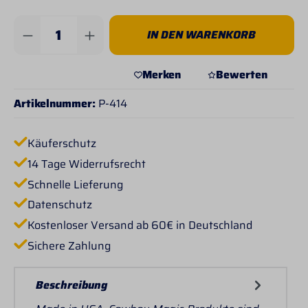
Produkt Anzahl: Gib den gewünschten Wert 
IN DEN WARENKORB
Merken
Bewerten
Artikelnummer:
P-414
Käuferschutz
14 Tage Widerrufsrecht
Schnelle Lieferung
Datenschutz
Kostenloser Versand ab 60€ in Deutschland
Sichere Zahlung
Beschreibung