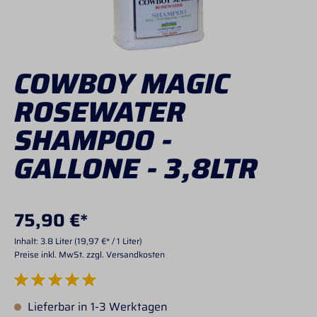
COWBOY MAGIC
ROSEWATER
SHAMPOO -
GALLONE - 3,8LTR
75,90 €*
Inhalt:
3.8 Liter
(19,97 €* / 1 Liter)
Preise inkl. MwSt. zzgl. Versandkosten
Durchschnittliche Bewertung von 5 von 5 Sternen
Lieferbar in 1-3 Werktagen