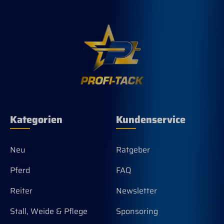
Arbeitet ohne Seife und Wasser -
Entfernt Flecken und bringt die
Fellfarbe richtig zum strahlen - Entfernt
Gerüche- Ist nicht fettend - Verklettete
Mähnen- und Schweifhaare einfach
ausbürsten - Kann angewandt werden
bei Pferden, Hunden, Katzen, Lamas,
Schafen und Rindern - Ideal bei naß-
kaltem Wetter Einfach zu handhaben,
sprayen, wischen und bürsten ( Flasche
gut schütteln) Flasche mit Sprayer: 946
ml
Kategorien
Kundenservice
Neu
Ratgeber
Pferd
FAQ
Reiter
Newsletter
Stall, Weide & Pflege
Sponsoring