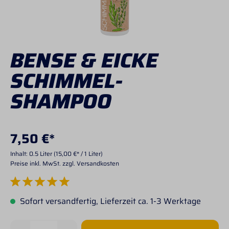
BENSE & EICKE
SCHIMMEL-
SHAMPOO
7,50 €*
Inhalt:
0.5 Liter
(15,00 €* / 1 Liter)
Preise inkl. MwSt. zzgl. Versandkosten
Durchschnittliche Bewertung von 5 von 5 Sternen
Sofort versandfertig, Lieferzeit ca. 1-3 Werktage
Produkt Anzahl: Gib den gewünschten Wert 