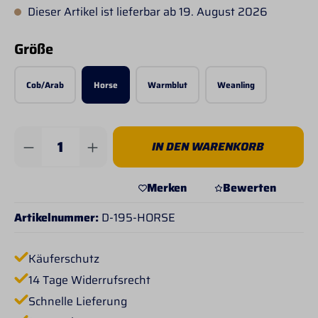
Dieser Artikel ist lieferbar ab 19. August 2026
auswählen
Größe
Cob/Arab
Horse
Warmblut
Weanling
Produkt Anzahl: Gib den gewünschten Wert 
IN DEN WARENKORB
Merken
Bewerten
Artikelnummer:
D-195-HORSE
Käuferschutz
14 Tage Widerrufsrecht
Schnelle Lieferung