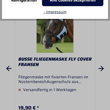
Konfiguration
Alle Cookies akzeptieren
- Impressum
BUSSE FLIEGENMASKE FLY COVER
BU
FRANSEN
FR
Fliegenmaske mit fixierten Fransen im
Fli
NüsternbereichAugenschutz aus
Sch
engmaschigem Netzgewebe mit
Nüs
Versandfertig in 1 Werktagen
V
Spielraum für die WimpernKopfschutz
mit
aus leichtem und trotzdem
Nüs
strapazierfähigem 3D-
eng
NetzmaterialOhrenschutz aus weichem,
Spi
19,90 € *
19,
elastischem Lycra®-Nylon-
aus