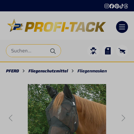
alt springen
PFERD
Fliegenschutzmittel
Fliegenmasken
Bildergalerie überspringen