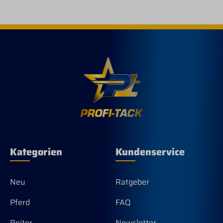
pas
Kategorien
Kundenservice
Neu
Ratgeber
Pferd
FAQ
Reiter
Newsletter