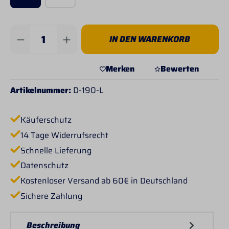
Produkt Anzahl: Gib den gewünschten Wert 
IN DEN WARENKORB
Merken
Bewerten
Artikelnummer:
D-190-L
Käuferschutz
14 Tage Widerrufsrecht
Schnelle Lieferung
Datenschutz
Kostenloser Versand ab 60€ in Deutschland
Sichere Zahlung
Beschreibung