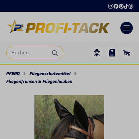
alt springen
PFERD
Fliegenschutzmittel
Fliegenfransen & Fliegenhauben
Bildergalerie überspringen