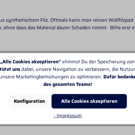
 aus synthetischem Filz. Oftmals kann man reinen Wollfilzpad
, ohne dass das Material davon Schaden nimmt. Bitte erst ei
ich, leider ändert sich das schnell. Das Fleece kann je nach
„Alle Cookies akzeptieren“
stimmst Du der Speicherung von
 mit geeignetem Waschmittel waschen.
tützt uns
dabei, unsere Navigation zu verbessern, die Nutz
 unsere Marketingbemühungen zu optimieren.
Dafür bedank
des gesamten Teams!
bei 30 Grad in die Waschmaschine, danach das Pad in Form z
Konfiguration
Alle Cookies akzeptieren
 Trockner ist auch ok (nur wenige Minuten bei niedriger Tem
kenen Zustand regelmäßig bürsten (z. B. mit einer MagicBru
- Impressum