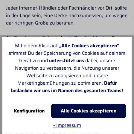
Jeder Internet-Händler oder Fachhändler vor Ort, sollte
in der Lage sein, eine Decke nachzumessen, um wegen
der richtigen Größe zu beraten.
Als Faustregel gilt, hast du ein Pferd mit breiter Brust,
so wähle die Decke eine Nummer größer.
Mit einem Klick auf
„Alle Cookies akzeptieren“
stimmst Du der Speicherung von Cookies auf deinem
Deine neue Decke ist da
Gerät zu und
unterstützt uns
dabei, unsere
Navigation zu verbessern, die Nutzung unserer
Egal ob du deine neue Decke online oder bei einem
Webseite zu analysieren und unsere
Reitsportfachhändler deine Vertrauens vor Ort gekauft
Marketingbemühungen zu optimieren.
Dafür
hast, du weißt meistens noch nicht, ob die Decke
bedanken wir uns im Namen des gesamten Teams!
wirklich passt. Bitte unbedingt vor dem Kauf den
Reitsportfachhändler fragen, ob du die Decke nach
dem Kauf umtauschen darfst. Jedes Deckenmodell fällt
Konfiguration
Alle Cookies akzeptieren
ein kleines bisschen anders aus.
- Impressum
Du legt deinem Pferd eine saubere Abschwitzdecke auf