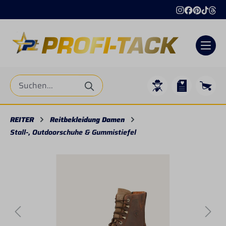
alt springen
REITER
Reitbekleidung Damen
Stall-, Outdoorschuhe & Gummistiefel
Bildergalerie überspringen