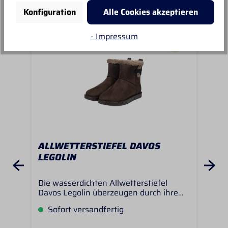
Konfiguration
Alle Cookies akzeptieren
- Impressum
ALLWETTERSTIEFEL DAVOS
AL
LEGOLIN
TE
Die wasserdichten Allwetterstiefel
Mit
Davos Legolin überzeugen durch ihre
kal
hohe Wärmehaltung und das
was
Sofort versandfertig
V
kuschelige Teddy-Innenfutter, das auch
per
an kalten Herbst- und Wintertagen für
mat