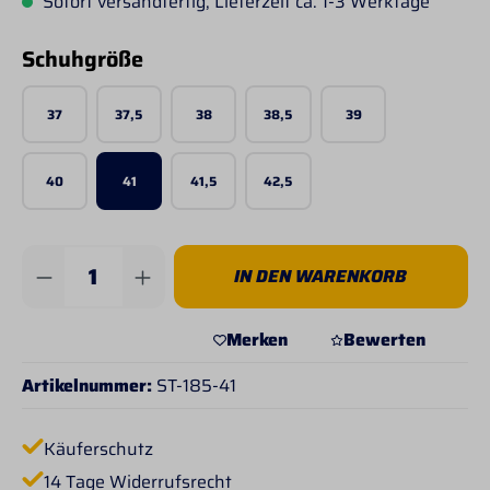
Sofort versandfertig, Lieferzeit ca. 1-3 Werktage
auswählen
Schuhgröße
37
37,5
38
38,5
39
40
41
41,5
42,5
Produkt Anzahl: Gib den gewünschten Wert 
IN DEN WARENKORB
Merken
Bewerten
Artikelnummer:
ST-185-41
Käuferschutz
14 Tage Widerrufsrecht