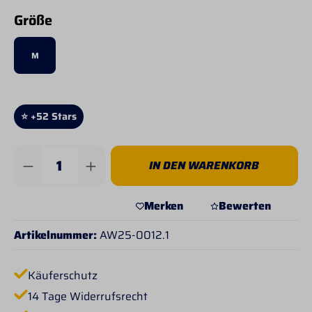
auswählen
Größe
M
⭐ +52 Stars
Produkt Anzahl: Gib den gewünschten Wert 
IN DEN WARENKORB
Merken
Bewerten
Artikelnummer:
AW25-0012.1
Käuferschutz
14 Tage Widerrufsrecht