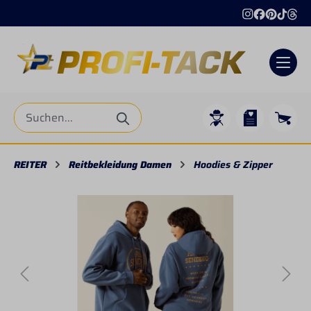
alt springen
REITER
Reitbekleidung Damen
Hoodies & Zipper
Bildergalerie überspringen