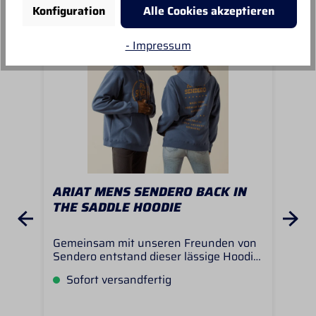
Konfiguration
Alle Cookies akzeptieren
- Impressum
Sale
%
ARIAT MENS SENDERO BACK IN
AR
THE SADDLE HOODIE
HO
Gemeinsam mit unseren Freunden von
Der
Sendero entstand dieser lässige Hoodie
läs
– mit gewohnt bequemem Schnitt und
Das
Sofort versandfertig
S
dem typischen, augenzwinkernden
ang
Grafikdesign der texanischen Marke. Ob
zum
beim Taco-Essen oder beim Reiten,
– e