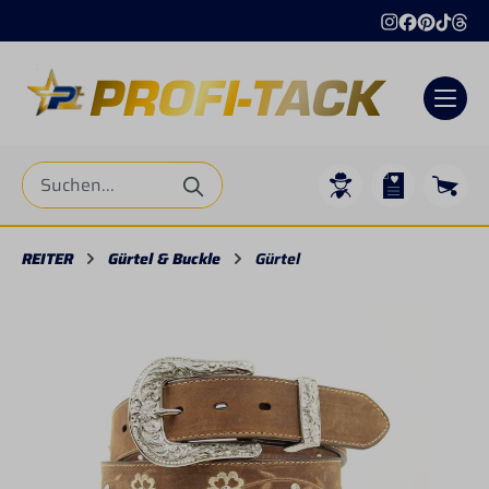
alt springen
REITER
Gürtel & Buckle
Gürtel
Bildergalerie überspringen