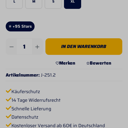
L
M
S
XL
⭐ +95 Stars
Produkt Anzahl: Gib den gewünschten Wert 
IN DEN WARENKORB
Merken
Bewerten
Artikelnummer:
J-251.2
Käuferschutz
14 Tage Widerrufsrecht
Schnelle Lieferung
Datenschutz
Kostenloser Versand ab 60€ in Deutschland