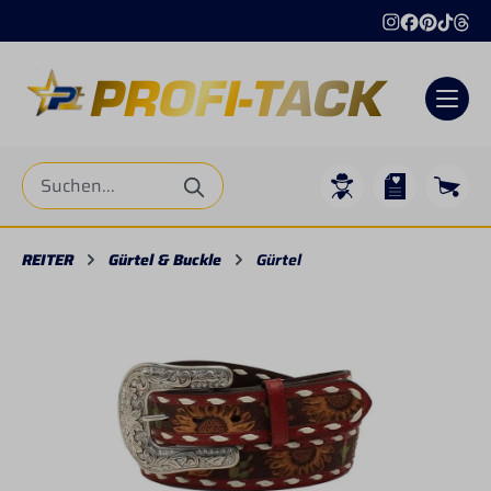
alt springen
REITER
Gürtel & Buckle
Gürtel
Bildergalerie überspringen