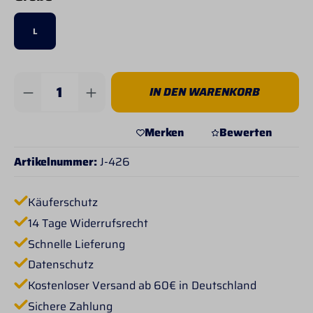
L
Produkt Anzahl: Gib den gewünschten Wert 
IN DEN WARENKORB
Merken
Bewerten
Artikelnummer:
J-426
Käuferschutz
14 Tage Widerrufsrecht
Schnelle Lieferung
Datenschutz
Kostenloser Versand ab 60€ in Deutschland
Sichere Zahlung