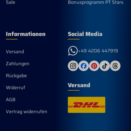
Sale
Bonusprogramm PT Stars
Reinigungsmittel- Nicht im Trockner
trocknen- Nicht direkter Hitze oder
starker Sonneneinstrahlung aussetzen-
Natürlich trocknen lassen Maße des
Pads: Länge ca 79cm bei einer Breite
von ca 80cm
Informationen
Social Media
+49 4206 447919
Versand
Zahlungen
Rückgabe
Versand
Widerruf
AGB
Vertrag widerrufen