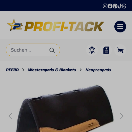
alt springen
PFERD
Westernpads & Blankets
Neoprenpads
Bildergalerie überspringen