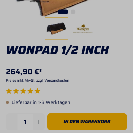
WONPAD 1/2 INCH
264,90 €*
Preise inkl. MwSt. zzgl. Versandkosten
Durchschnittliche Bewertung von 5 von 5 Sternen
Lieferbar in 1-3 Werktagen
Produkt Anzahl: Gib den gewünschten Wert 
IN DEN WARENKORB