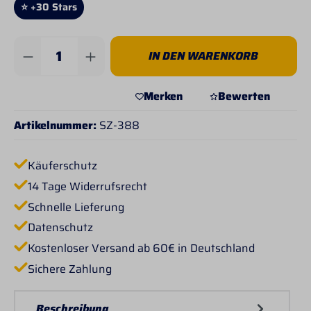
⭐ +30 Stars
Produkt Anzahl: Gib den gewünschten Wert 
IN DEN WARENKORB
Merken
Bewerten
Artikelnummer:
SZ-388
Käuferschutz
14 Tage Widerrufsrecht
Schnelle Lieferung
Datenschutz
Kostenloser Versand ab 60€ in Deutschland
Sichere Zahlung
Beschreibung