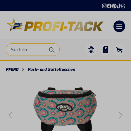
alt springen
PFERD
Pack- und Satteltaschen
Bildergalerie überspringen