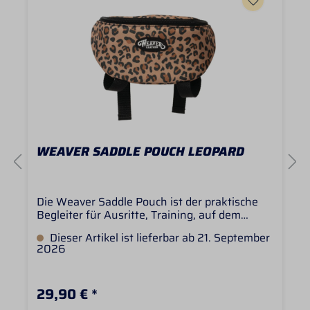
WEAVER SADDLE POUCH LEOPARD
Die Weaver Saddle Pouch ist der praktische
Begleiter für Ausritte, Training, auf dem
Turnier und den Stallalltag. Die kompakte
Dieser Artikel ist lieferbar ab 21. September
Tasche lässt sich einfach am Sattelhorn
2026
befestigen und bietet ausreichend Platz für
wichtige Kleinigkeiten wie Handy, Schlüssel,
Snacks oder andere Essentials, die unterwegs
29,90 € *
schnell griffbereit sein sollen. Gefertigt aus
strapazierfähigem 600D Polyester überzeugt