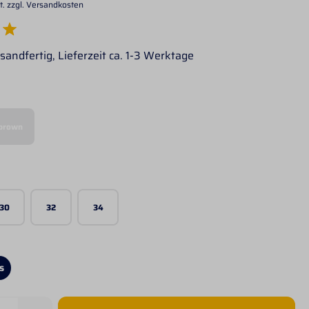
t. zzgl. Versandkosten
e Bewertung von 5 von 5 Sternen
sandfertig, Lieferzeit ca. 1-3 Werktage
wählen
brown
(Diese Option ist zurzeit nicht verfügbar.)
wählen
30
32
34
s