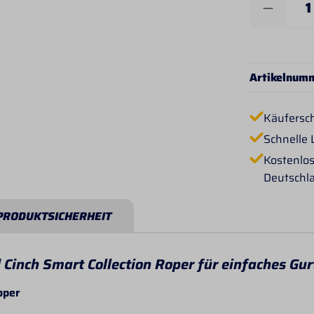
Produkt 
Artikelnum
Käufersc
Schnelle 
Kostenlos
Deutschl
PRODUKTSICHERHEIT
Cinch Smart Collection Roper für einfaches Gur
oper