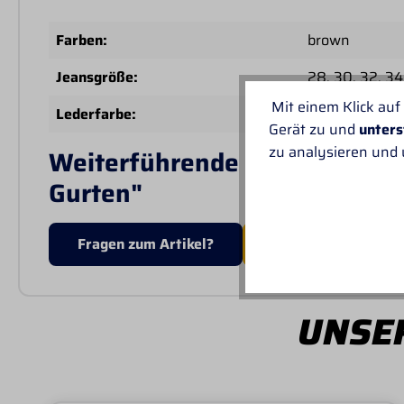
Farben:
brown
Jeansgröße:
28
, 30
, 32
, 34
Mit einem Klick auf
Lederfarbe:
black
Gerät zu und
unters
zu analysieren und
Weiterführende Links zu "Weav
Gurten"
Fragen zum Artikel?
MEHR VON WEAVE
UNSER