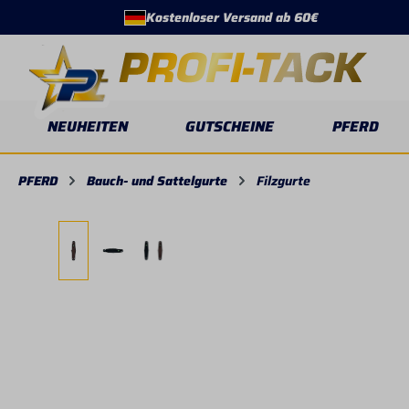
Kostenloser Versand ab 60€
springen
Zur Hauptnavigation springen
NEUHEITEN
GUTSCHEINE
PFERD
PFERD
Bauch- und Sattelgurte
Filzgurte
Bildergalerie überspringen