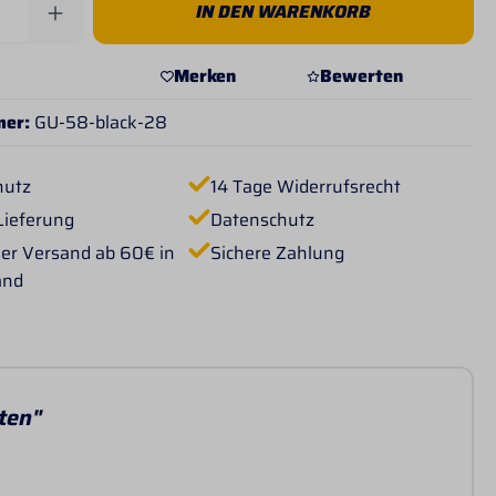
Anzahl: Gib den gewünschten Wert ein od
IN DEN WARENKORB
Merken
Bewerten
mer:
GU-58-black-28
hutz
14 Tage Widerrufsrecht
Lieferung
Datenschutz
er Versand ab 60€ in
Sichere Zahlung
and
ten"