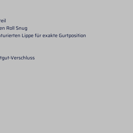
teil
ten Roll Snug
turierten Lippe für exakte Gurtposition
htgut-Verschluss