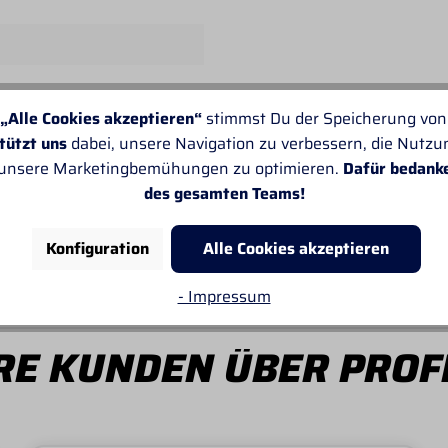
„Alle Cookies akzeptieren“
stimmst Du der Speicherung von
tützt uns
dabei, unsere Navigation zu verbessern, die Nutz
 unsere Marketingbemühungen zu optimieren.
Dafür bedank
er Felt Lined Cinch Smart Collect
des gesamten Teams!
Konfiguration
Alle Cookies akzeptieren
R
- Impressum
E KUNDEN ÜBER PROF