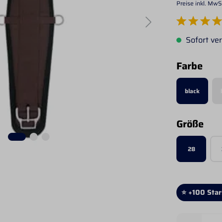
Preise inkl. MwS
Durchschnittlich
Sofort ver
aus
Farbe
black
aus
Größe
28
⭐ +100 Star