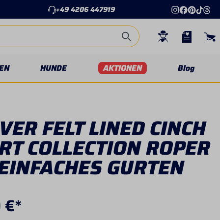
+49 4206 447919
EN
HUNDE
AKTIONEN
Blog
ER FELT LINED CINCH
RT COLLECTION ROPER
 EINFACHES GURTEN
 €*