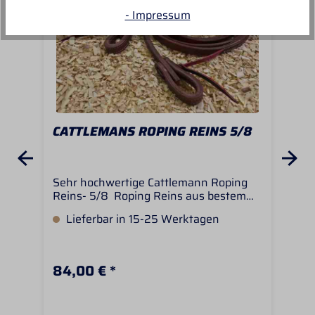
- Impressum
CATTLEMANS ROPING REINS 5/8
CO
SL
Sehr hochwertige Cattlemann Roping
Die
Reins- 5/8 Roping Reins aus bestem
wer
Harness Leder- 10 Feet long - ca 3m-
Slo
Lieferbar in 15-25 Werktagen
S
Stiched Design mit hellen Nähten
gel
Led
sin
Ölle
84,00 € *
44
Slo
och
Styl