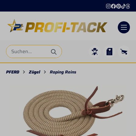
alt springen
PFERD
Zügel
Roping Reins
Bildergalerie überspringen