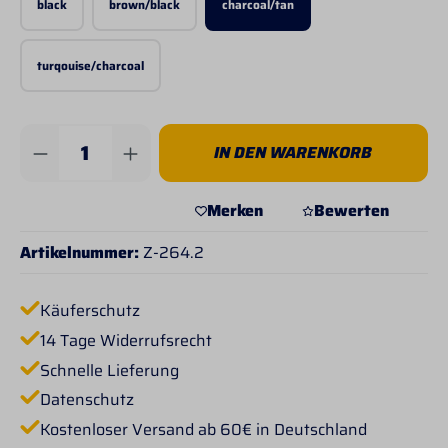
black
brown/black
charcoal/tan
turqouise/charcoal
Produkt Anzahl: Gib den gewünschten Wert 
IN DEN WARENKORB
Merken
Bewerten
Artikelnummer:
Z-264.2
Käuferschutz
14 Tage Widerrufsrecht
Schnelle Lieferung
Datenschutz
Kostenloser Versand ab 60€ in Deutschland