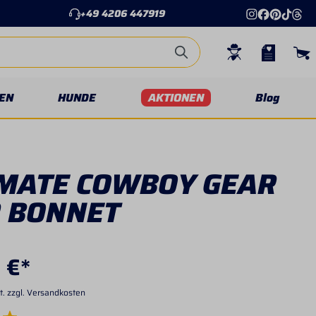
+49 4206 447919
EN
HUNDE
AKTIONEN
Blog
IMATE COWBOY GEAR
 BONNET
 €*
t. zzgl. Versandkosten