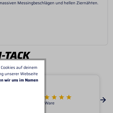
 massiven Messingbeschlägen und hellen Ziernähten.
I-TACK
 Cookies auf deinem
ung unserer Webseite
en wir uns im Namen
Von KATARINA
Super Service tolle Ware