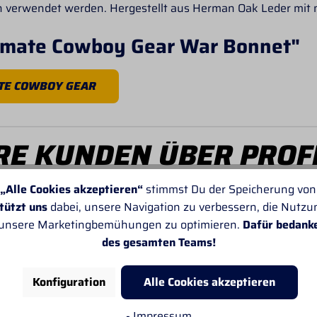
wn verwendet werden. Hergestellt aus Herman Oak Leder mit
timate Cowboy Gear War Bonnet"
TE COWBOY GEAR
E KUNDEN ÜBER PROF
„Alle Cookies akzeptieren“
stimmst Du der Speicherung von
tützt uns
dabei, unsere Navigation zu verbessern, die Nutz
 unsere Marketingbemühungen zu optimieren.
Dafür bedank
des gesamten Teams!
Von SANDRA
Leider passt oft die Angabe der Lieferzeiten
Konfiguration
Alle Cookies akzeptieren
nicht. Sonst gefällt mir alles sehr gut.
- Impressum