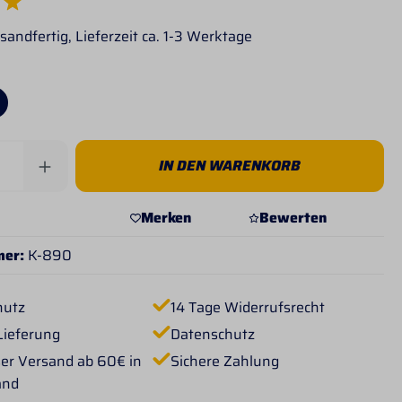
e Bewertung von 5 von 5 Sternen
sandfertig, Lieferzeit ca. 1-3 Werktage
Anzahl: Gib den gewünschten Wert ein od
IN DEN WARENKORB
Merken
Bewerten
mer:
K-890
hutz
14 Tage Widerrufsrecht
Lieferung
Datenschutz
er Versand ab 60€ in
Sichere Zahlung
and