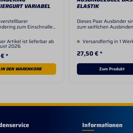
IERGURT VARIABEL
ELASTIK
erstellbarer
Dieses Paar Ausbinder si
ndering zum Einschnallen
zum seitlichen Ausbinde
e Doppelstrupfengurtung.
vorgesehen und sind
nzel erhältlich. Material:
ausgestattet mit elastisc
er Artikel ist lieferbar ab
Versandfertig in 1 Wer
Enden aus doppeltem Gu
gust 2026
Die Gebrauchslänge lässt
27,50 € *
€ *
einfach durch Schnallen
einstellen. An beiden En
befinden sich Drehkarabi
IN DEN WARENKORB
Zum Produkt
zum Einhaken in die
Gebissringe. Der Riemen i
18mm breit.
denservice
Informationen