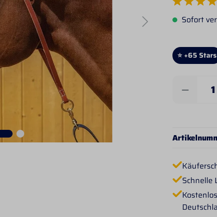
Durchschnittlich
Sofort ver
⭐ +65 Stars
Produkt 
Artikelnum
Käufersc
Schnelle 
Kostenlos
Deutschl