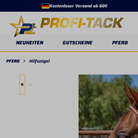
Kostenloser Versand ab 60€
springen
Zur Hauptnavigation springen
NEUHEITEN
GUTSCHEINE
PFERD
PFERD
Hilfszügel
Bildergalerie überspringen