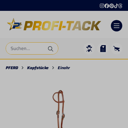
alt springen
PFERD
Kopfstücke
Einohr
Bildergalerie überspringen