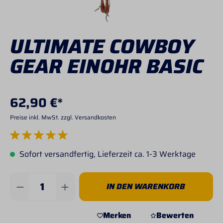
ULTIMATE COWBOY
GEAR EINOHR BASIC
62,90 €*
Preise inkl. MwSt. zzgl. Versandkosten
Durchschnittliche Bewertung von 5 von 5 Sternen
Sofort versandfertig, Lieferzeit ca. 1-3 Werktage
Produkt Anzahl: Gib den gewünschten Wert 
IN DEN WARENKORB
Merken
Bewerten