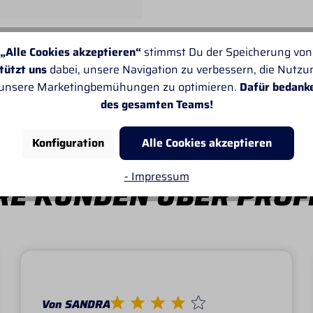
„Alle Cookies akzeptieren“
stimmst Du der Speicherung von
tützt uns
dabei, unsere Navigation zu verbessern, die Nutz
ster Hat Santa Fe Black"
 unsere Marketingbemühungen zu optimieren.
Dafür bedank
des gesamten Teams!
R HATS
Konfiguration
Alle Cookies akzeptieren
- Impressum
E KUNDEN ÜBER PROF
Von SANDRA