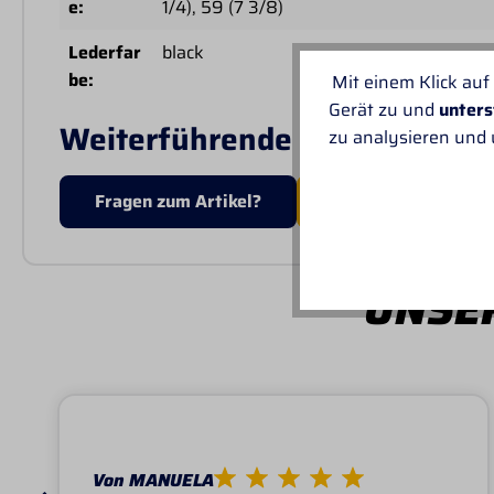
e:
1/4)
, 59 (7 3/8)
Lederfar
black
be:
Mit einem Klick auf
Gerät zu und
unters
Weiterführende Links zu "Twi
zu analysieren und
Fragen zum Artikel?
MEHR VON TWISTE
UNSER
Von MANUELA