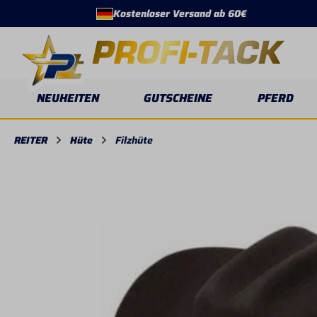
Kostenloser Versand ab 60€
springen
Zur Hauptnavigation springen
NEUHEITEN
GUTSCHEINE
PFERD
REITER
Hüte
Filzhüte
Bildergalerie überspringen