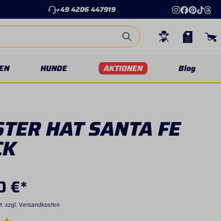
+49 4206 447919
EN
HUNDE
AKTIONEN
Blog
TER HAT SANTA FE
CK
0 €*
t. zzgl. Versandkosten