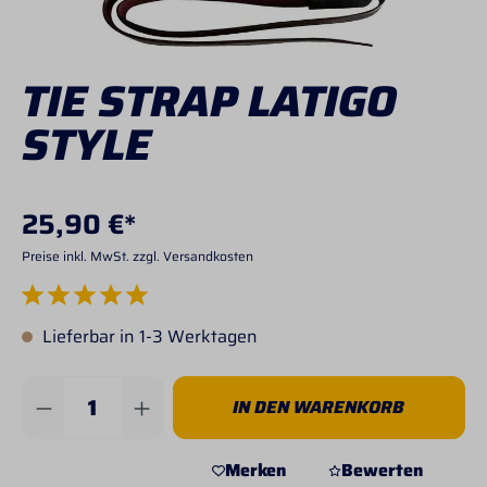
TIE STRAP LATIGO
STYLE
25,90 €*
Preise inkl. MwSt. zzgl. Versandkosten
Durchschnittliche Bewertung von 5 von 5 Sternen
Lieferbar in 1-3 Werktagen
Produkt Anzahl: Gib den gewünschten Wert 
IN DEN WARENKORB
Merken
Bewerten