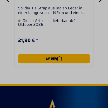
Solider Tie Strap aus Indian Leder in
Kla
einer Länge von ca 142cm und einer
Tac
Breite von ca 4,5cm. Der Tie Strap lässt
Lat
Dieser Artikel ist lieferbar ab 1.
L
sich mittels einem Lederbändchen leicht
am 
Oktober 2026
am Rigging Ring des Westernsattels
ged
befestigen. Der Tie Strap ist etwas
der
dunkler als auf dem Bild
lang
59
21,90 € *
sic
am 
Gru
Wes
Aus
IN DEN
ver
int
sor
rob
Leb
Han
Kla
Tack Hochwertiges Lati
Ged
Stra