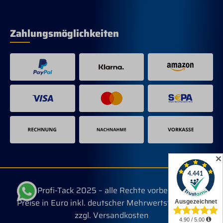
Fliegenplage um 80% /
90%.Umweltfreundlich (grün): keine
Auswirkungen auf die Umwelt,
ungiftig.Wirtschaftlich: sparsam im
Zahlungsmöglichkeiten
Verbrauch im Vergleich zu anderen
Systemen.Einfach zu verwenden:
gebrauchsfertige Anwendung.Wird mit
240 Gramm Köder
geliefert.Mischungsverhältnis 40
Gramm Köder pro Liter Wasser.
✕
© Profi-Tack 2025 – alle Rechte vorbehalten.
Preise in Euro inkl. deutscher Mehrwertsteuer, evtl.
zzgl. Versandkosten