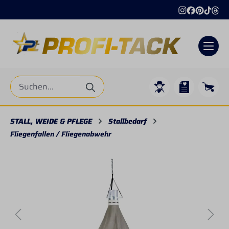
alt springen
STALL, WEIDE & PFLEGE
Stallbedarf
Fliegenfallen / Fliegenabwehr
Bildergalerie überspringen