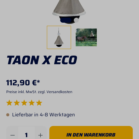
TAON X ECO
112,90 €*
Preise inkl. MwSt. zzgl. Versandkosten
Durchschnittliche Bewertung von 5 von 5 Sternen
Lieferbar in 4-8 Werktagen
Produkt Anzahl: Gib den gewünschten Wert 
IN DEN WARENKORB