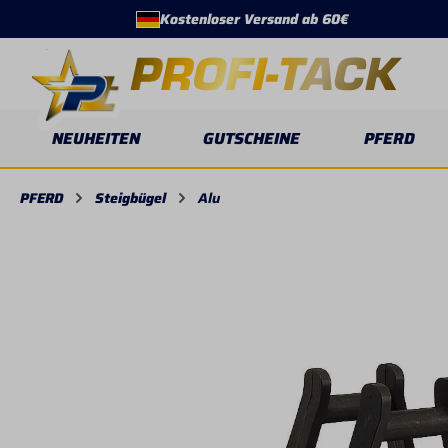
Kostenloser Versand ab 60€
springen
Zur Hauptnavigation springen
NEUHEITEN
GUTSCHEINE
PFERD
PFERD
Steigbügel
Alu
Bildergalerie überspringen