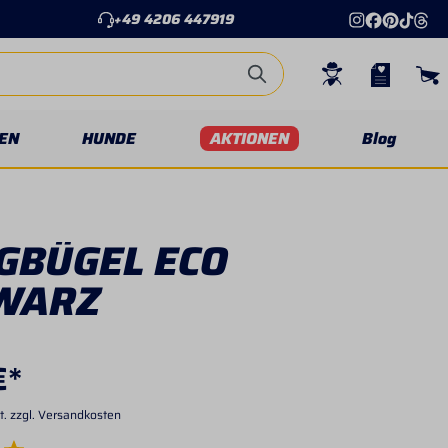
+49 4206 447919
EN
HUNDE
AKTIONEN
Blog
GBÜGEL ECO
WARZ
€*
t. zzgl. Versandkosten