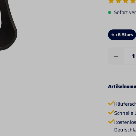
Durchschnittlich
Sofort ver
⭐ +6 Stars
Produkt 
Artikelnum
Käufersc
Schnelle 
Kostenlos
Deutschl