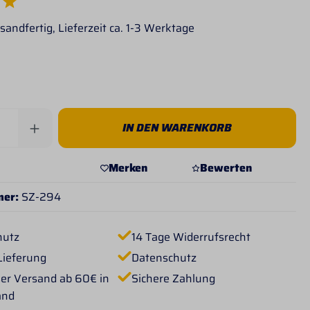
e Bewertung von 5 von 5 Sternen
sandfertig, Lieferzeit ca. 1-3 Werktage
Anzahl: Gib den gewünschten Wert ein od
IN DEN WARENKORB
Merken
Bewerten
mer:
SZ-294
hutz
14 Tage Widerrufsrecht
Lieferung
Datenschutz
er Versand ab 60€ in
Sichere Zahlung
and