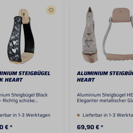
INIUM STEIGBÜGEL
ALUMINIUM STEIGBÜ
K HEART
HEART
nium Steigbügel Black
Aluminium Steigbügel H
- Richtig schicke
Eleganter metallischer Gl
nium-Steigbügel mit
Show-Ausführung mit He
nen Flowergravuren!-
Solide gebaut- Hochwert
erbar in 1-3 Werktagen
Lieferbar in 1-3 Werkt
Ausführung mit
Ledertrittfläche unten
nitter in Herz-Form!-
verschnürt.- Eine Augen
0 € *
69,90 € *
e gebaut- Hochwertige
für Turnier oder SHOW- L