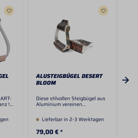
GEL
ALUSTEIGBÜGEL DESERT
AL
BLOOM
EART-
Diese stilvollen Steigbügel aus
Die
anz !-
Aluminium vereinen
aus
rzen!-
Funktionalität mit einem
Fun
ige
besonders edlen Western-Look.
sti
agen
Lieferbar in 2-3 Werktagen
S
Die aufwendig gearbeiteten
gea
weide
Verzierungen mit floralen
flo
79,00 € *
79
eicht
Mustern und türkisfarbenen
tür