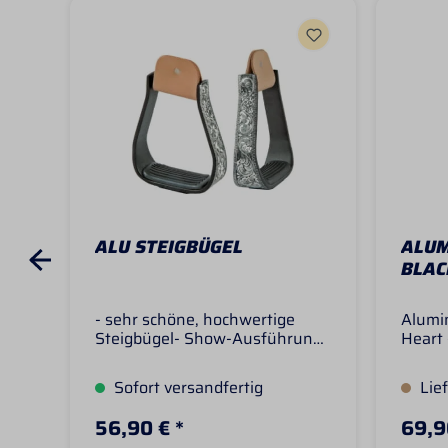
ALU STEIGBÜGEL
ALUM
BLAC
- sehr schöne, hochwertige
Alumi
Steigbügel- Show-Ausführung
Heart 
mit silber/schwarzen Gravuren-
Alumi
gummierte Antirutsch-
silber
Sofort versandfertig
Lief
Trittfläche- eine echte
Show-
Augenweide für Turnier oder
Aussch
56,90 € *
69,9
Show Triffläche:ca. 5 cm
Solid