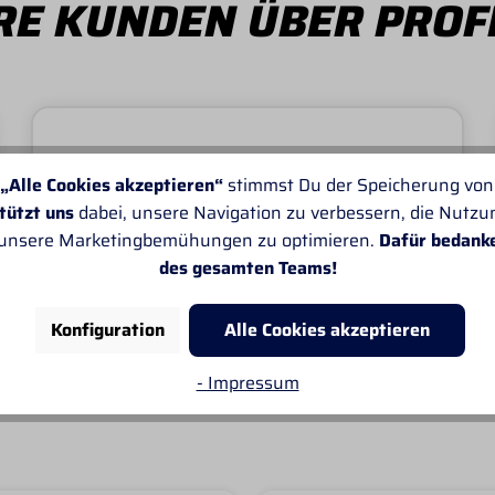
E KUNDEN ÜBER PROF
„Alle Cookies akzeptieren“
stimmst Du der Speicherung von
Von SANDRA
tützt uns
dabei, unsere Navigation zu verbessern, die Nutz
Leider passt oft die Angabe der Lieferzeiten
 unsere Marketingbemühungen zu optimieren.
Dafür bedank
nicht. Sonst gefällt mir alles sehr gut.
des gesamten Teams!
Konfiguration
Alle Cookies akzeptieren
- Impressum