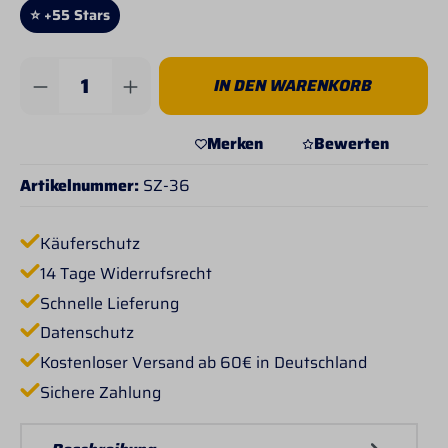
⭐ +55 Stars
Produkt Anzahl: Gib den gewünschten Wert 
IN DEN WARENKORB
Merken
Bewerten
Artikelnummer:
SZ-36
Käuferschutz
14 Tage Widerrufsrecht
Schnelle Lieferung
Datenschutz
Kostenloser Versand ab 60€ in Deutschland
Sichere Zahlung