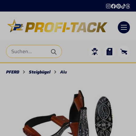
alt springen
PFERD
Steigbügel
Alu
Bildergalerie überspringen