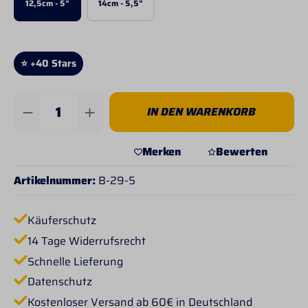
12,5cm - 5"
14cm - 5,5"
⭐ +40 Stars
Produkt Anzahl: Gib den gewünschten Wert 
IN DEN WARENKORB
Merken
Bewerten
Artikelnummer:
B-29-5
Käuferschutz
14 Tage Widerrufsrecht
Schnelle Lieferung
Datenschutz
Kostenloser Versand ab 60€ in Deutschland