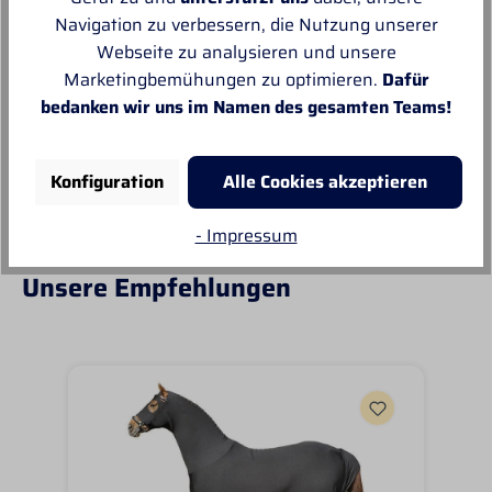
Navigation zu verbessern, die Nutzung unserer
Von MANUELA
Webseite zu analysieren und unsere
Marketingbemühungen zu optimieren.
Dafür
Super schnell und reibungslos, top
bedanken wir uns im Namen des gesamten Teams!
Ware.sehr zu empfehlen, top!
Konfiguration
Alle Cookies akzeptieren
- Impressum
Unsere Empfehlungen