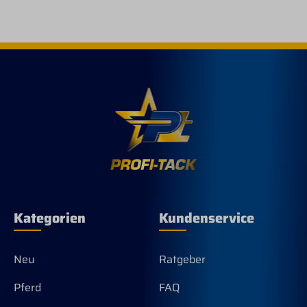
zus
Mod
und
Kon
anz
Sch
Nas
und
Mat
sic
Haa
für
Tur
Kategorien
Kundenservice
Neu
Ratgeber
Pferd
FAQ