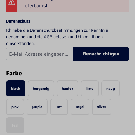
lieferbar ist.
Datenschutz
Ich habe die
Datenschutzbestimmungen
zur Kenntnis
genommen und die
AGB
gelesen und bin mit ihnen
einverstanden.
Benachrichtigen
auswählen
Farbe
black
burgundy
hunter
lime
navy
pink
purple
rot
royal
silver
teal
(Diese Option ist zurzeit nicht verfügbar.)