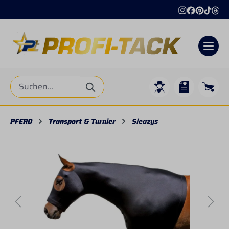
alt springen
PFERD
Transport & Turnier
Sleazys
Bildergalerie überspringen