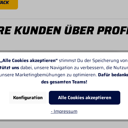
TACK
E KUNDEN ÜBER PROF
„Alle Cookies akzeptieren“
stimmst Du der Speicherung von
tützt uns
dabei, unsere Navigation zu verbessern, die Nutz
 unsere Marketingbemühungen zu optimieren.
Dafür bedank
Von SANDRA
Leider passt oft die Angabe der Lieferzeiten
des gesamten Teams!
nicht. Sonst gefällt mir alles sehr gut.
Konfiguration
Alle Cookies akzeptieren
- Impressum