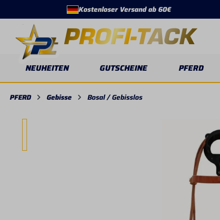
Kostenloser Versand ab 60€
springen
Zur Hauptnavigation springen
NEUHEITEN
GUTSCHEINE
PFERD
PFERD
Gebisse
Bosal / Gebisslos
Bildergalerie überspringen