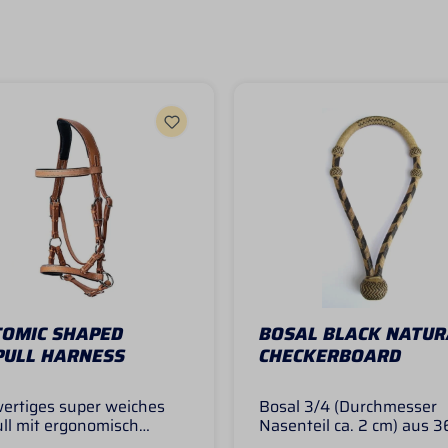
OMIC SHAPED
BOSAL BLACK NATUR
PULL HARNESS
CHECKERBOARD
ertiges super weiches
Bosal 3/4 (Durchmesser
ll mit ergonomisch
Nasenteil ca. 2 cm) aus 3
mten Genickstück für
Plaited Rohaut mit 4 Butt