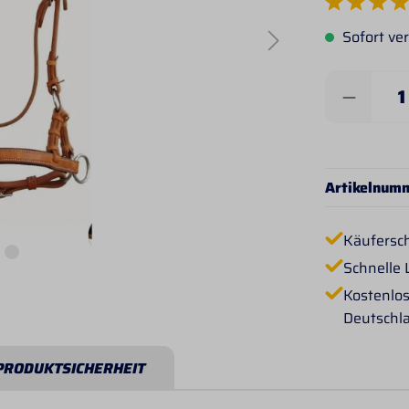
Durchschnittlich
Sofort ver
Produkt 
Artikelnum
Käufersc
Schnelle 
Kostenlos
Deutschl
PRODUKTSICHERHEIT