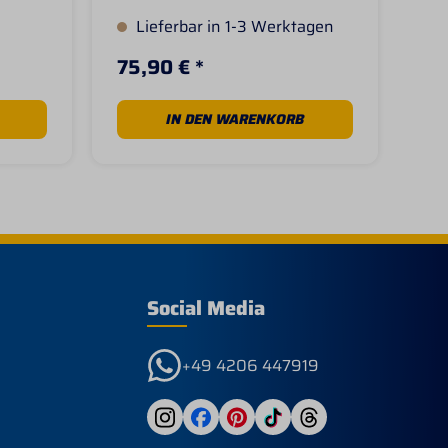
ral.
Han
Lieferbar in 1-3 Werktagen
L
on ca.
jun
l
Led
75,90 € *
64
r
Za
se
US-
Vol
IN DEN WARENKORB
Wes
ut
l, die
en,
nen
l
Form
Social Media
+49 4206 447919