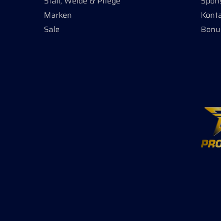
Stall, Weide & Pflege
Spon
Marken
Kont
Sale
Bonu