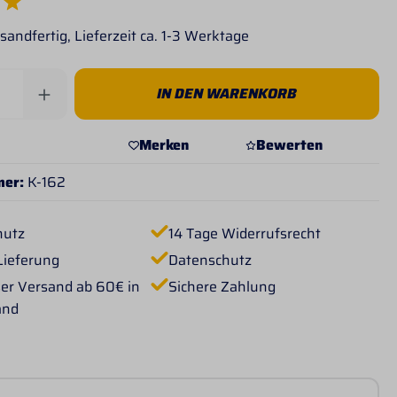
e Bewertung von 5 von 5 Sternen
sandfertig, Lieferzeit ca. 1-3 Werktage
Anzahl: Gib den gewünschten Wert ein od
IN DEN WARENKORB
Merken
Bewerten
mer:
K-162
hutz
14 Tage Widerrufsrecht
Lieferung
Datenschutz
er Versand ab 60€ in
Sichere Zahlung
and