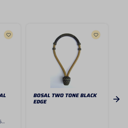
AL
BOSAL TWO TONE BLACK
BR
EDGE
- H
6
Geb
on. In
sol