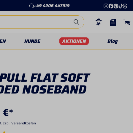
+49 4206 447919
EN
HUNDE
AKTIONEN
Blog
PULL FLAT SOFT
DED NOSEBAND
 €*
t. zzgl. Versandkosten