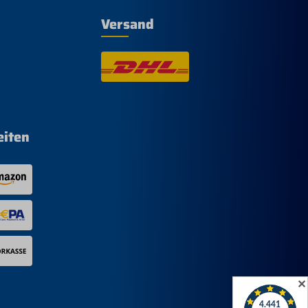
Versand
eiten
✕