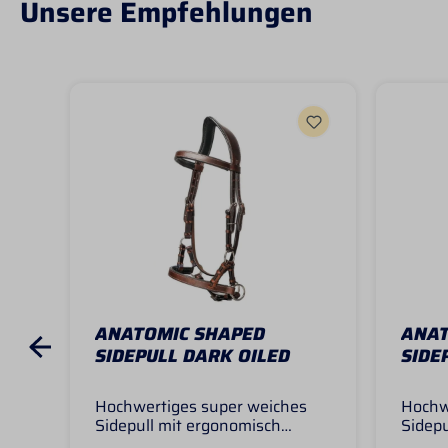
Unsere Empfehlungen
ANATOMIC SHAPED
ANAT
SIDEPULL DARK OILED
SIDE
Hochwertiges super weiches
Hochw
Sidepull mit ergonomisch
Sidepu
geformten Genickstück für
gefor