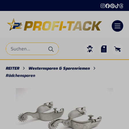
alt springen
REITER
Westernsporen & Sporenriemen
Rädchensporen
Bildergalerie überspringen