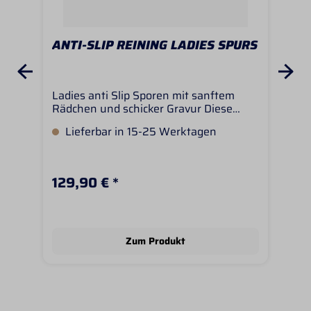
ANTI-SLIP REINING LADIES SPURS
AN
Ladies anti Slip Sporen mit sanftem
Seh
Rädchen und schicker Gravur Diese
ste
Sporen verfügt innen über eine
Spo
Lieferbar in 15-25 Werktagen
L
Gummierung damit der Sporen nicht
Dor
verrutschen kann Sporenhalslänge inkl
ACH
Rädchen: ca 6,5cmDurchmesser
Anti
Rädchen: ca 3,2cmSchenkelweite: ca
und
129,90 € *
49
7,5cmAchtung: Das Rädchen lässt sich
übe
nicht wechseln!
Tuc
Sch
ink
Spo
Zum Produkt
ver