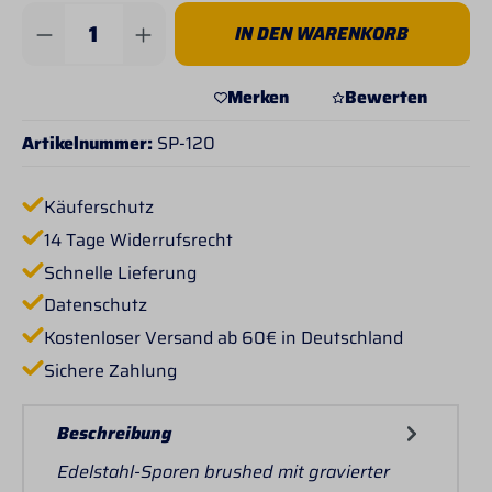
Produkt Anzahl: Gib den gewünschten Wert 
IN DEN WARENKORB
Merken
Bewerten
Artikelnummer:
SP-120
Käuferschutz
14 Tage Widerrufsrecht
Schnelle Lieferung
Datenschutz
Kostenloser Versand ab 60€ in Deutschland
Sichere Zahlung
Beschreibung
Edelstahl-Sporen brushed mit gravierter