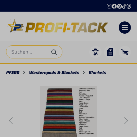
alt springen
PFERD
Westernpads & Blankets
Blankets
Bildergalerie überspringen