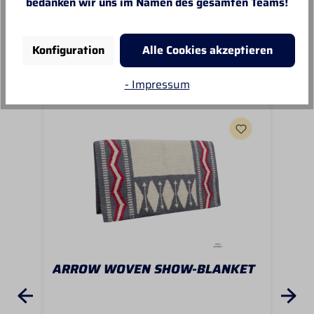
bedanken wir uns im Namen des gesamten Teams!
Unsere Empfehlungen
Konfiguration
Alle Cookies akzeptieren
- Impressum
ARROW WOVEN SHOW-BLANKET
BL
FL